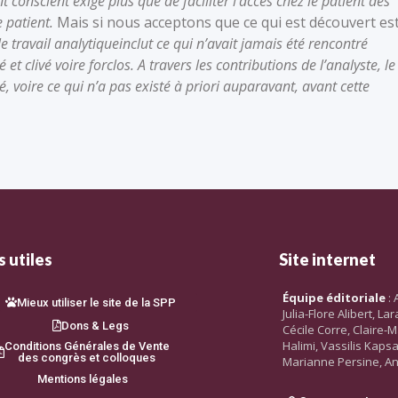
t conscient exige plus que de faciliter l’accès chez le patient des
e patient.
Mais si nous acceptons que ce qui est découvert es
le travail analytique
inclut ce qui n’avait jamais été rencontré
et clivé voire forclos. A travers les contributions de l’analyste, le
é, voire ce qui n’a pas existé à priori auparavant, avant cette
 utiles
Site internet
Équipe éditoriale
: 
Mieux utiliser le site de la SPP
Julia-Flore Alibert, L
Dons & Legs
Cécile Corre, Claire-M
Halimi, Vassilis Kaps
Conditions Générales de Vente
des congrès et colloques
Marianne Persine, An
Mentions légales