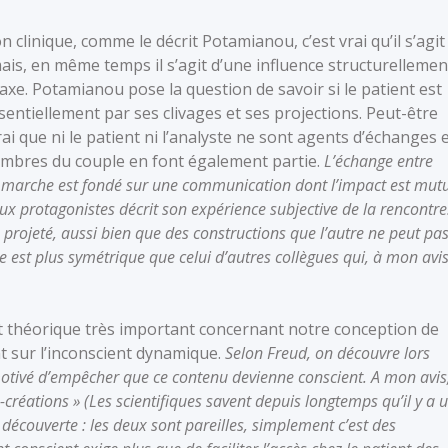
 clinique, comme le décrit Potamianou, c’est vrai qu’il s’agit
is, en même temps il s’agit d’une influence structurellemen
axe. Potamianou pose la question de savoir si le patient est
entiellement par ses clivages et ses projections. Peut-être
rai que ni le patient ni l’analyste ne sont agents d’échanges 
membres du couple en font également partie.
L’échange entre
qui marche est fondé sur une communication dont l’impact est mut
ux protagonistes décrit son expérience subjective de la rencontre
u projeté, aussi bien que des constructions que l’autre ne peut pa
e est plus symétrique que celui d’autres collègues qui, à mon avis
t théorique très important concernant notre conception de
nt sur l’inconscient dynamique.
Selon Freud, on découvre lors
 motivé d’empêcher que ce contenu devienne conscient. A mon avis
o-créations » (Les scientifiques savent depuis longtemps qu’il y a 
 découverte : les deux sont pareilles, simplement c’est des