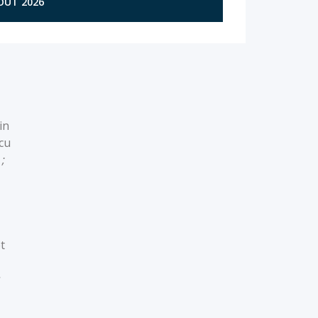
AOÛT 2026
in
écu
 ;
t
s