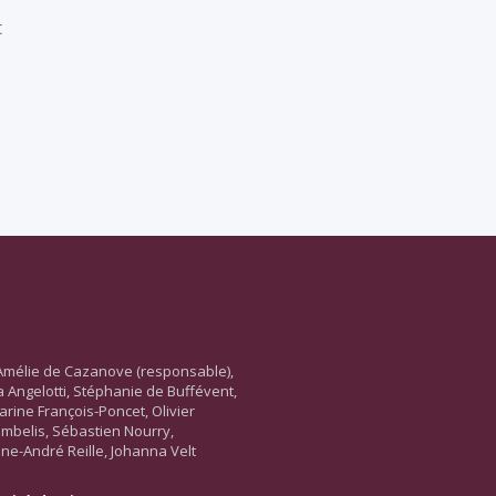
t
Amélie de Cazanove (responsable),
ara Angelotti, Stéphanie de Buffévent,
arine François-Poncet, Olivier
ambelis, Sébastien Nourry,
ne-André Reille, Johanna Velt