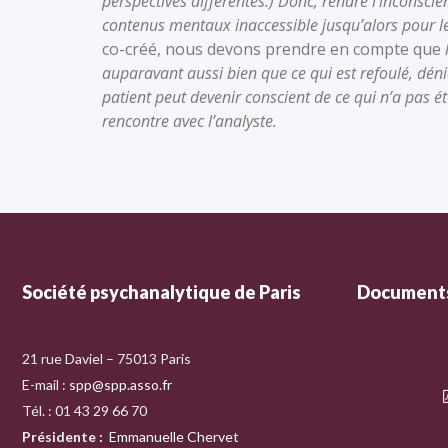
perspectives différentes.) Donc, rendre l’inconscien
contenus mentaux inaccessible jusqu’alors pour l
co-créé, nous devons prendre en compte que
auparavant aussi bien que ce qui est refoulé, dénié 
patient peut devenir conscient de ce qui n’a pas ét
rencontre avec l’analyste.
Société psychanalytique de Paris
Documents
21 rue Daviel – 75013 Paris
E-mail :
spp@spp.asso.fr
Tél. : 01 43 29 66 70
Présidente
:
Emmanuelle Chervet