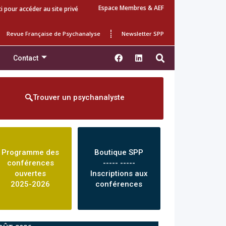
Espace Membres & AEF
ci pour accéder au site privé
Revue Française de Psychanalyse
Newsletter SPP
Contact
Trouver un psychanalyste
Programme des
Boutique SPP
conférences
----- -----
ouvertes
Inscriptions aux
2025-2026
conférences