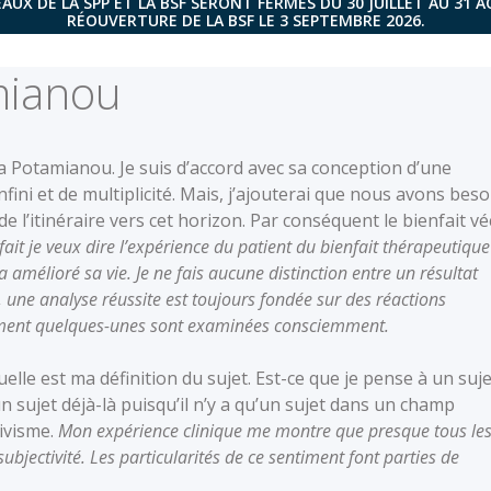
AUX DE LA SPP ET LA BSF SERONT FERMÉS DU 30 JUILLET AU 31 
RÉOUVERTURE DE LA BSF LE 3 SEPTEMBRE 2026.
mianou
na Potamianou. Je suis d’accord avec sa conception d’une
fini et de multiplicité. Mais, j’ajouterai que nous avons beso
 de l’itinéraire vers cet horizon. Par conséquent le bienfait v
fait je veux dire l’expérience du patient du bienfait thérapeutique
amélioré sa vie. Je ne fais aucune distinction entre un résultat
s, une analyse réussite est toujours fondée sur des réactions
ulement quelques-unes sont examinées consciemment.
lle est ma définition du sujet. Est-ce que je pense à un suje
n sujet déjà-là puisqu’il n’y a qu’un sujet dans un champ
tivisme.
Mon expérience clinique me montre que presque tous le
bjectivité. Les particularités de ce sentiment font parties de