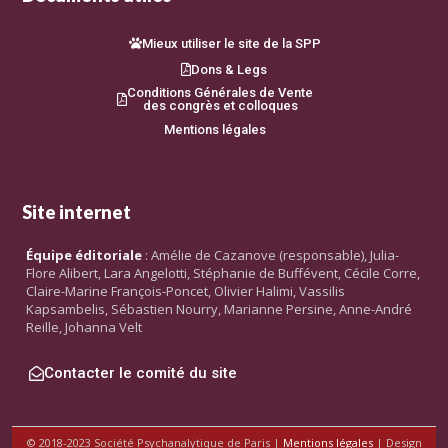
Mieux utiliser le site de la SPP
Dons & Legs
Conditions Générales de Vente
des congrès et colloques
Mentions légales
Site internet
Équipe éditoriale
: Amélie de Cazanove (responsable), Julia-
Flore Alibert, Lara Angelotti, Stéphanie de Buffévent, Cécile Corre,
Claire-Marine François-Poncet, Olivier Halimi, Vassilis
Kapsambelis, Sébastien Nourry, Marianne Persine, Anne-André
Reille, Johanna Velt
Contacter le comité du site
© 2018-2023 Société Psychanalytique de Paris |
Mentions légales
| Design