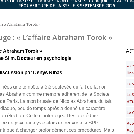
AUX DE LA SPP ET LA BSF SERONT FERMÉS DU 30 JUILLET AU 31 
RÉOUVERTURE DE LA BSF LE 3 SEPTEMBRE 2026.
ffaire Abraham Torok »
ouge : « L’affaire Abraham Torok »
AC
ire Abraham Torok »
ne Slim, Docteur en psychologie
« U
 discussion par Denys Ribas
l’i
La S
années une tempête a été soulevée du fait de la non
olas Abraham comme membre adhérent de la Société
La 
de Paris. La mort brutale de Nicolas Abraham, du fait
d’Et
rdiaque, peu de temps après a donné un caractère
Le 
non élection. Celle-ci interrogeait les procédure
 titre de psychanalyste alors en œuvre à la SPP.
Ret
contribué à changer profondément ces procédures. Mais
Psy