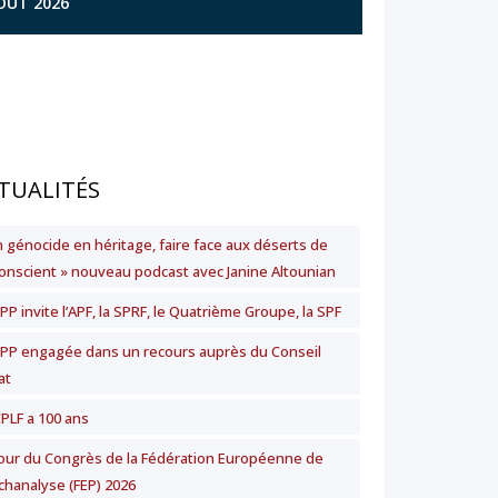
AOÛT 2026
TUALITÉS
n génocide en héritage, faire face aux déserts de
nconscient » nouveau podcast avec Janine Altounian
PP invite l’APF, la SPRF, le Quatrième Groupe, la SPF
SPP engagée dans un recours auprès du Conseil
at
CPLF a 100 ans
our du Congrès de la Fédération Européenne de
chanalyse (FEP) 2026