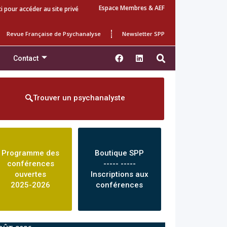
Espace Membres & AEF
ci pour accéder au site privé
Revue Française de Psychanalyse
Newsletter SPP
Contact
Trouver un psychanalyste
Programme des
Boutique SPP
conférences
----- -----
ouvertes
Inscriptions aux
2025-2026
conférences