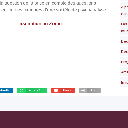
 la question de la prise en compte des questions
À p
élection des membres d’une société de psychanalyse.
dan
Inscription au Zoom
Les
mue
Déc
Déc
Pro
Ame
Ina
nkedIn
WhatsApp
Email
Print