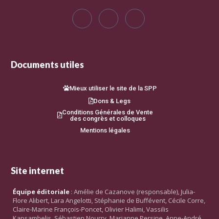
Documents utiles
Mieux utiliser le site de la SPP
Dons & Legs
Conditions Générales de Vente
des congrès et colloques
Mentions légales
Site internet
Équipe éditoriale
: Amélie de Cazanove (responsable), Julia-
Flore Alibert, Lara Angelotti, Stéphanie de Buffévent, Cécile Corre,
Claire-Marine François-Poncet, Olivier Halimi, Vassilis
Kapsambelis, Sébastien Nourry, Marianne Persine, Anne-André