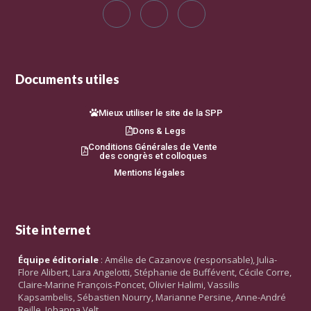
Documents utiles
Mieux utiliser le site de la SPP
Dons & Legs
Conditions Générales de Vente
des congrès et colloques
Mentions légales
Site internet
Équipe éditoriale
: Amélie de Cazanove (responsable), Julia-
Flore Alibert, Lara Angelotti, Stéphanie de Buffévent, Cécile Corre,
Claire-Marine François-Poncet, Olivier Halimi, Vassilis
Kapsambelis, Sébastien Nourry, Marianne Persine, Anne-André
Reille, Johanna Velt