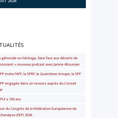
AOÛT 2026
TUALITÉS
n génocide en héritage, faire face aux déserts de
nconscient » nouveau podcast avec Janine Altounian
PP invite l’APF, la SPRF, le Quatrième Groupe, la SPF
SPP engagée dans un recours auprès du Conseil
at
CPLF a 100 ans
our du Congrès de la Fédération Européenne de
chanalyse (FEP) 2026