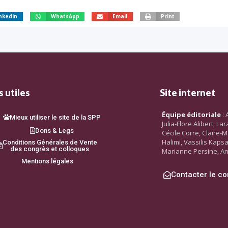
nkedIn
WhatsApp
Email
Print
 utiles
Site internet
Équipe éditoriale
: 
Mieux utiliser le site de la SPP
Julia-Flore Alibert, L
Dons & Legs
Cécile Corre, Claire-M
Halimi, Vassilis Kaps
Conditions Générales de Vente
des congrès et colloques
Marianne Persine, An
Mentions légales
Contacter le co