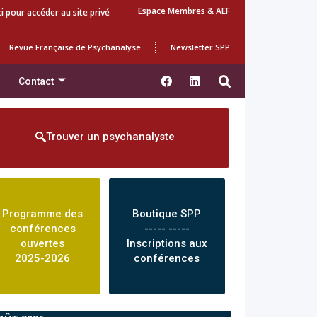
Espace Membres & AEF
ci pour accéder au site privé
Revue Française de Psychanalyse
Newsletter SPP
Contact
Trouver un psychanalyste
Programme des
Boutique SPP
conférences
----- -----
ouvertes
Inscriptions aux
2025-2026
conférences