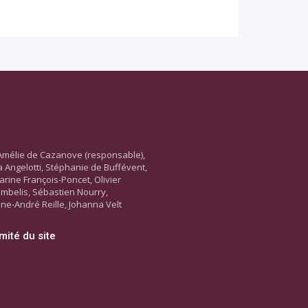
Amélie de Cazanove (responsable),
ara Angelotti, Stéphanie de Buffévent,
arine François-Poncet, Olivier
ambelis, Sébastien Nourry,
ne-André Reille, Johanna Velt
mité du site