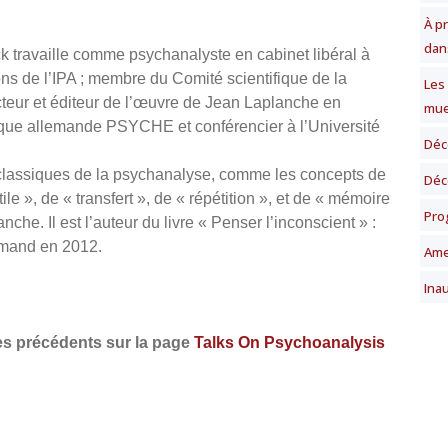
À p
dan
k travaille comme psychanalyste en cabinet libéral à
ons de l’IPA ; membre du Comité scientifique de la
Les
cteur et éditeur de l’œuvre de Jean Laplanche en
mue
ique allemande PSYCHE et conférencier à l’Université
Déc
s classiques de la psychanalyse, comme les concepts de
Déc
ile », de « transfert », de « répétition », et de « mémoire
Pro
che. Il est l’auteur du livre « Penser l’inconscient » :
lemand en 2012.
Ame
Ina
es précédents sur la page
Talks On Psychoanalysis