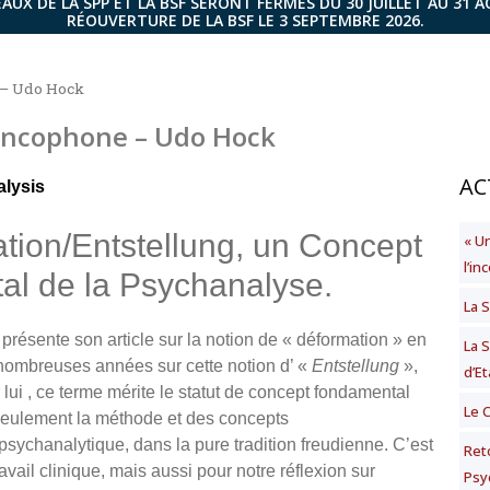
AUX DE LA SPP ET LA BSF SERONT FERMÉS DU 30 JUILLET AU 31 
RÉOUVERTURE DE LA BSF LE 3 SEPTEMBRE 2026.
 – Udo Hock
rancophone – Udo Hock
AC
lysis
tion/Entstellung, un Concept
« U
l’i
l de la Psychanalyse.
La S
présente son article sur la notion de « déformation » en
La 
nombreuses années sur cette notion d’ «
Entstellung
»,
d’Et
lui , ce terme mérite le statut de concept fondamental
Le 
 seulement la méthode et des concepts
ychanalytique, dans la pure tradition freudienne. C’est
Ret
ravail clinique, mais aussi pour notre réflexion sur
Psy