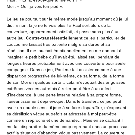
Paul : « Et là, est-ce-que tu me vois ? »
Moi : « Oui, je vois ton pied ».
Le jeu se poursuit sur le même mode jusqu’au moment où je lui
dis : « non, là je ne te vois plus ! » Paul sort alors de la
couverture, apparemment satisfait, et passe sans plus à un
autre jeu.
Contre-transférentiellement
ce jeu si particulier de
coucou me laissait très patiente malgré sa durée et sa
répétition. Il me touchait émotionnellement en me donnant à
imaginer le petit bébé qu’il avait été, laissé seul pendant de
longues heures probablement avec une couverture pour seule
compagnie. Dans ce jeu, Paul me fait assister comme à une
disparition progressive de lui-même, de sa forme, de la forme
de son Moi en quelque sorte… cela m’évoquait des angoisses
extrêmes vécues autrefois à relier peut-être à un affect
d’inexistence, à une perte interne relative à sa propre forme,
l’anéantissement déjà évoqué. Dans le transfert, ce jeu peut
avoir un double sens : il joue à se faire disparaître, m’exposant
sa déréliction vécue autrefois et adressée à moi peut-être
comme un reproche et une demande… Mais en se cachant il
me fait disparaître du même coup reprenant dans un processus
actif la situation d’abandon vécue passivement. La couverture,