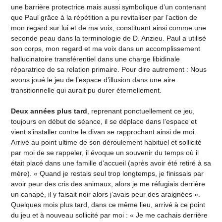
une barrière protectrice mais aussi symbolique d’un contenant
que Paul grâce à la répétition a pu revitaliser par l’action de
mon regard sur lui et de ma voix, constituant ainsi comme une
seconde peau dans la terminologie de D. Anzieu. Paul a utilisé
son corps, mon regard et ma voix dans un accomplissement
hallucinatoire transférentiel dans une charge libidinale
réparatrice de sa relation primaire. Pour dire autrement : Nous
avons joué le jeu de l’espace d’illusion dans une aire
transitionnelle qui aurait pu durer éternellement.
Deux années plus tard
, reprenant ponctuellement ce jeu,
toujours en début de séance, il se déplace dans l’espace et
vient s’installer contre le divan se rapprochant ainsi de moi.
Arrivé au point ultime de son déroulement habituel et sollicité
par moi de se rappeler, il évoque un souvenir du temps où il
était placé dans une famille d’accueil (après avoir été retiré à sa
mère). « Quand je restais seul trop longtemps, je finissais par
avoir peur des cris des animaux, alors je me réfugiais derrière
un canapé, il y faisait noir alors j’avais peur des araignées ».
Quelques mois plus tard, dans ce même lieu, arrivé à ce point
du jeu et à nouveau sollicité par moi : « Je me cachais derrière