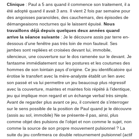
Clinique
: Paul a 5 ans quand il commence son traitement, il a
été adopté quand il avait 3 ans. Il vient 2 fois par semaine pour
des angoisses paranoïdes, des cauchemars, des épisodes de
démangeaisons nocturnes qui le laissent épuisé.
Nous
travaillons déjà depuis quelques deux années quand
arrive la séance suivante
: Je le découvre assis par terre en-
dessous d’une fenêtre pas très loin de mon fauteuil. Ses
jambes sont repliées et croisées devant lui, immobile,
silencieux, une couverture sur le dos ramenée sur le devant. Je
fantasme immédiatement sur les postures et les coutumes des
hommes de son lointain pays d’origine. Ce jeu identificatoire qui
érotise le transfert avec la mère-analyste établit un lien avec
son passé et va lui permettre un jeu beaucoup plus régressif
avec la couverture, maintes et maintes fois répété à l’identique,
jeu qui implique mon regard et un échange verbal très simple.
Avant de regarder plus avant ce jeu, il convient de s’interroger
sur le sens possible de la position de Paul quand je le découvre
(assis au sol, immobile) Ne se présente-il pas, ainsi, plus
comme objet des pulsions de l’objet et non comme le sujet, non
comme la source de son propre mouvement pulsionnel ? La
suite du jeu confirmera ce double retournement pulsionnel (actif