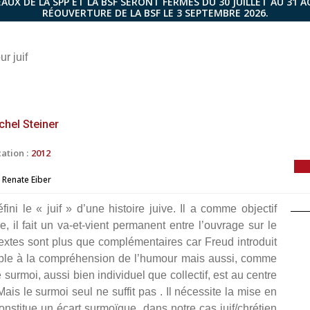
AUX DE LA SPP ET LA BSF SERONT FERMÉS DU 30 JUILLET AU 31 
RÉOUVERTURE DE LA BSF LE 3 SEPTEMBRE 2026.
r juif
chel Steiner
ation :
2012
Renate Eiber
ni le « juif » d’une histoire juive. Il a comme objectif
, il fait un va-et-vient permanent entre l’ouvrage sur le
textes sont plus que complémentaires car Freud introduit
sable à la compréhension de l’humour mais aussi, comme
e surmoi, aussi bien individuel que collectif, est au centre
Mais le surmoi seul ne suffit pas . Il nécessite la mise en
nstitue un écart surmoïque, dans notre cas juif/chrétien