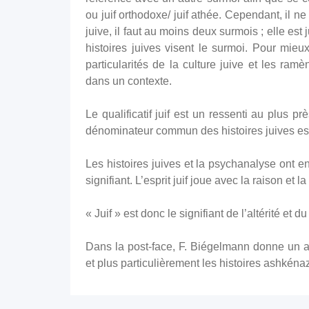
ou juif orthodoxe/ juif athée. Cependant, il ne
juive, il faut au moins deux surmois ; elle est
histoires juives visent le surmoi. Pour mieux
particularités de la culture juive et les r
dans un contexte.
Le qualificatif juif est un ressenti au plus p
dénominateur commun des histoires juives est l
Les histoires juives et la psychanalyse ont 
signifiant. L’esprit juif joue avec la raison et la
« Juif » est donc le signifiant de l’altérité et d
Dans la post-face, F. Biégelmann donne un ape
et plus particulièrement les histoires ashkénaz