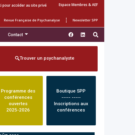
Espace Membres & AEF
ci pour accéder au site privé
Revue Française de Psychanalyse
Newsletter SPP
Contact
Trouver un psychanalyste
Programme des
Boutique SPP
conférences
----- -----
ouvertes
Inscriptions aux
2025-2026
conférences