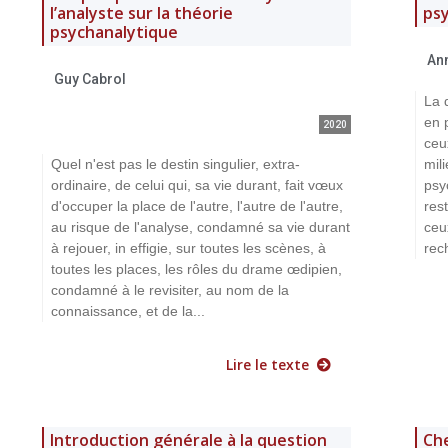
l’analyste sur la théorie
ps
psychanalytique
An
Guy Cabrol
La 
en 
2020
ceu
Quel n'est pas le destin singulier, extra-
mil
ordinaire, de celui qui, sa vie durant, fait vœux
psy
d'occuper la place de l'autre, l'autre de l'autre,
rest
au risque de l'analyse, condamné sa vie durant
ceu
à rejouer, in effigie, sur toutes les scènes, à
rec
toutes les places, les rôles du drame œdipien,
condamné à le revisiter, au nom de la
connaissance, et de la...
Lire le texte
Introduction générale à la question
Ch