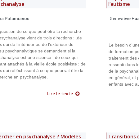
ychanalyse
l’autisme
na Potamianou
Geneviève Ha
question de ce que peut être la recherche
psychanalyse vient de trois directions : .de
x qui de l’intérieur ou de l’extérieur du
Le besoin d'une
ieu psychanalytique se demandent si la
de formation p
chanalyse est une science ; de ceux qui
traitement des 
ant attachés à la vieille école positiviste ; de
ressenti dans l
x qui réfléchissent à ce que pourrait être la
de la psychana
herche en psychanalyse.
en général, et 
enfants avec a
Lire le texte
ercher en psychanalyse ? Modèles
Transitions 