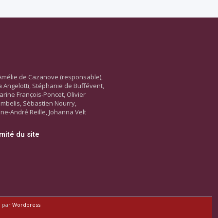
Amélie de Cazanove (responsable),
ara Angelotti, Stéphanie de Buffévent,
arine François-Poncet, Olivier
ambelis, Sébastien Nourry,
ne-André Reille, Johanna Velt
mité du site
é par
Wordpress