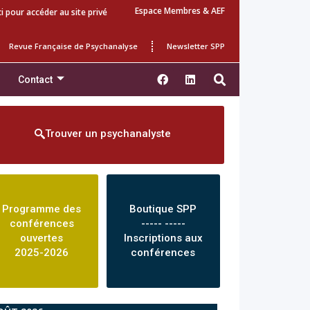
Espace Membres & AEF
ci pour accéder au site privé
Revue Française de Psychanalyse
Newsletter SPP
Contact
Trouver un psychanalyste
Programme des
Boutique SPP
conférences
----- -----
ouvertes
Inscriptions aux
2025-2026
conférences