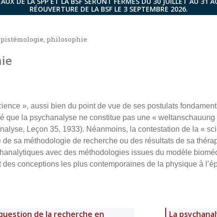
AUX DE LA SPP ET LA BSF SERONT FERMÉS DU 30 JUILLET AU 31 
RÉOUVERTURE DE LA BSF LE 3 SEPTEMBRE 2026.
épistémologie, philosophie
hie
ence », aussi bien du point de vue de ses postulats fondament
ré que la psychanalyse ne constitue pas une « weltanschauung 
alyse, Leçon 35, 1933). Néanmoins, la contestation de la « scie
se de sa méthodologie de recherche ou des résultats de sa théra
sychanalytiques avec des méthodologies issues du modèle biomédi
nt des conceptions les plus contemporaines de la physique à l’ép
question de la recherche en
La psychanal