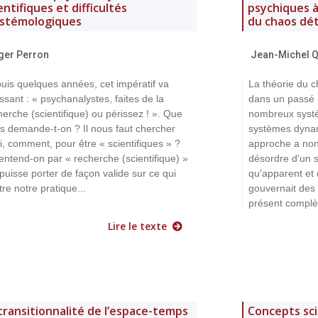
entifiques et difficultés
psychiques à
istémologiques
du chaos dé
ger Perron
Jean-Michel 
uis quelques années, cet impératif va
La théorie du c
issant : « psychanalystes, faites de la
dans un passé 
herche (scientifique) ou périssez ! ». Que
nombreux systè
s demande-t-on ? Il nous faut chercher
systèmes dynam
i, comment, pour être « scientifiques » ?
approche a non
entend-on par « recherche (scientifique) »
désordre d'un s
 puisse porter de façon valide sur ce qui
qu'apparent et 
tre notre pratique...
gouvernait des 
présent complèt
Lire le texte
transitionnalité de l’espace-temps
Concepts sci