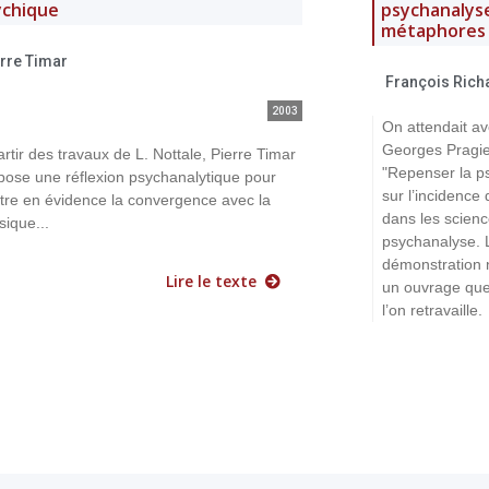
ychique
psychanalyse
métaphores
erre Timar
François Rich
2003
On attendait av
Georges Pragier
artir des travaux de L. Nottale, Pierre Timar
"Repenser la p
pose une réflexion psychanalytique pour
sur l’incidenc
tre en évidence la convergence avec la
dans les scienc
sique...
psychanalyse. Le
démonstration n
Lire le texte
un ouvrage que l
l’on retravaille.